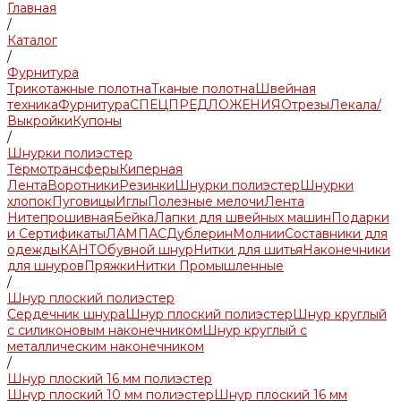
Главная
/
Каталог
/
Фурнитура
Трикотажные полотна
Тканые полотна
Швейная
техника
Фурнитура
СПЕЦПРЕДЛОЖЕНИЯ
Отрезы
Лекала/
Выкройки
Купоны
/
Шнурки полиэстер
Термотрансферы
Киперная
Лента
Воротники
Резинки
Шнурки полиэстер
Шнурки
хлопок
Пуговицы
Иглы
Полезные мелочи
Лента
Нитепрошивная
Бейка
Лапки для швейных машин
Подарки
и Сертификаты
ЛАМПАС
Дублерин
Молнии
Составники для
одежды
КАНТ
Обувной шнур
Нитки для шитья
Наконечники
для шнуров
Пряжки
Нитки Промышленные
/
Шнур плоский полиэстер
Сердечник шнура
Шнур плоский полиэстер
Шнур круглый
с силиконовым наконечником
Шнур круглый с
металлическим наконечником
/
Шнур плоский 16 мм полиэстер
Шнур плоский 10 мм полиэстер
Шнур плоский 16 мм