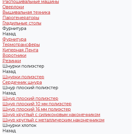
Распошивальные машины
Оверлоки
Вышивальная техника
Парогенераторы
Гладильные столы
Фурнитура
Назад
Фурнитура
Термотрансферы
Киперная Лента
Воротники
Резинки
Шнурки полиэстер
Назад
Шнурки полиэстер
Сердечник шнура
Шнур плоский полиэстер
Назад
Шнур плоский полиэстер
Шнур плоский 10 мм полиэстер
Шнур плоский 16 мм полиэстер
Шнур круглый с силиконовым наконечником
Шнур круглый с металлическим наконечником
Шнурки хлопок
Назад