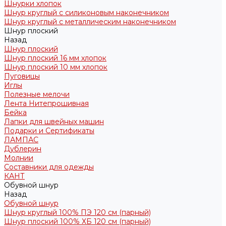
Шнурки хлопок
Шнур круглый с силиконовым наконечником
Шнур круглый с металлическим наконечником
Шнур плоский
Назад
Шнур плоский
Шнур плоский 16 мм хлопок
Шнур плоский 10 мм хлопок
Пуговицы
Иглы
Полезные мелочи
Лента Нитепрошивная
Бейка
Лапки для швейных машин
Подарки и Сертификаты
ЛАМПАС
Дублерин
Молнии
Составники для одежды
КАНТ
Обувной шнур
Назад
Обувной шнур
Шнур круглый 100% ПЭ 120 см (парный)
Шнур плоский 100% ХБ 120 см (парный)