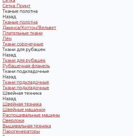
Сетка
Сетка Принт
Тканые полотна
Назад
Тканые полотна
Джинса/Коттон/Вельвет
Плательные ткани
Лён
Ткани сорочечные
Ткани для рубашек
Назад
Ткани для рубашек
Рубашечная фланель
Ткани подкладочные
Назад
Ткани подкладочные
Ткани подкладочные
Швейная техника
Назад
Швейная техника
Швейные машинки
Распошивальные машины
Оверлоки
Вышивальная техника
Парогенераторы