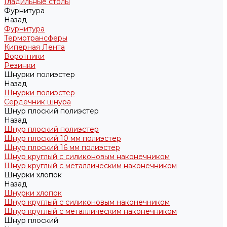
Гладильные столы
Фурнитура
Назад
Фурнитура
Термотрансферы
Киперная Лента
Воротники
Резинки
Шнурки полиэстер
Назад
Шнурки полиэстер
Сердечник шнура
Шнур плоский полиэстер
Назад
Шнур плоский полиэстер
Шнур плоский 10 мм полиэстер
Шнур плоский 16 мм полиэстер
Шнур круглый с силиконовым наконечником
Шнур круглый с металлическим наконечником
Шнурки хлопок
Назад
Шнурки хлопок
Шнур круглый с силиконовым наконечником
Шнур круглый с металлическим наконечником
Шнур плоский