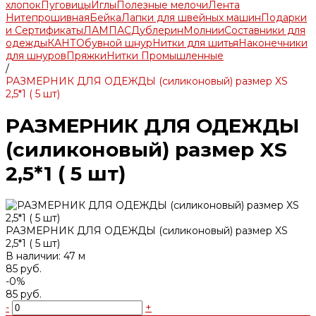
хлопок
Пуговицы
Иглы
Полезные мелочи
Лента
Нитепрошивная
Бейка
Лапки для швейных машин
Подарки
и Сертификаты
ЛАМПАС
Дублерин
Молнии
Составники для
одежды
КАНТ
Обувной шнур
Нитки для шитья
Наконечники
для шнуров
Пряжки
Нитки Промышленные
/
РАЗМЕРНИК ДЛЯ ОДЕЖДЫ (силиконовый) размер XS
2,5*1 ( 5 шт)
РАЗМЕРНИК ДЛЯ ОДЕЖДЫ
(силиконовый) размер XS
2,5*1 ( 5 шт)
РАЗМЕРНИК ДЛЯ ОДЕЖДЫ (силиконовый) размер XS
2,5*1 ( 5 шт)
В наличии: 47 м
85 руб.
-0%
85 руб.
-
+