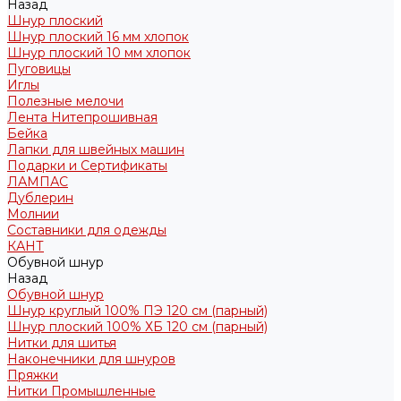
Назад
Шнур плоский
Шнур плоский 16 мм хлопок
Шнур плоский 10 мм хлопок
Пуговицы
Иглы
Полезные мелочи
Лента Нитепрошивная
Бейка
Лапки для швейных машин
Подарки и Сертификаты
ЛАМПАС
Дублерин
Молнии
Составники для одежды
КАНТ
Обувной шнур
Назад
Обувной шнур
Шнур круглый 100% ПЭ 120 см (парный)
Шнур плоский 100% ХБ 120 см (парный)
Нитки для шитья
Наконечники для шнуров
Пряжки
Нитки Промышленные