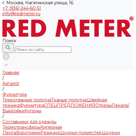
г. Москва, Нагатинская улица, 16
+7 (936) 244-60-51
info@redmeter.ru
Поиск
Главная
/
Каталог
/
Фурнитура
Трикотажные полотна
Тканые полотна
Швейная
техника
Фурнитура
СПЕЦПРЕДЛОЖЕНИЯ
Отрезы
Лекала/
Выкройки
Купоны
/
Составники для одежды
Термотрансферы
Киперная
Лента
Воротники
Резинки
Шнурки полиэстер
Шнурки