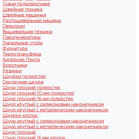
Ткани подкладочные
Швейная техника
Швейные машинки
Распошивальные машины
Оверлоки
Вышивальная техника
Парогенераторы
Гладильные столы
Фурнитура
Термотрансферы
Киперная Лента
Воротники
Резинки
Шнурки полиэстер
Сердечник шнура
Шнур плоский полиэстер
Шнур плоский 10 мм полиэстер
Шнур плоский 16 мм полиэстер
Шнур круглый с силиконовым наконечником
Шнур круглый с металлическим наконечником
Шнурки хлопок
Шнур круглый с силиконовым наконечником
Шнур круглый с металлическим наконечником
Шнур плоский
Шнур плоский 16 мм хлопок