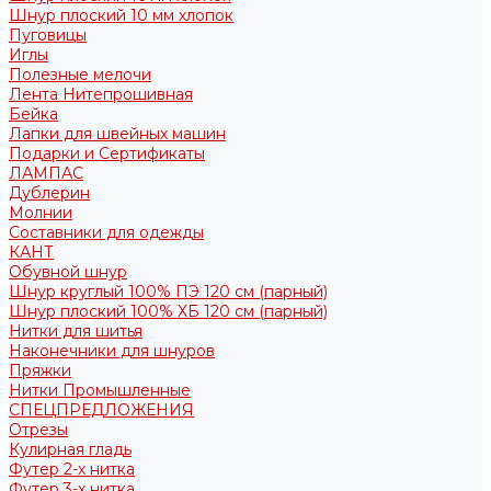
Шнур плоский 10 мм хлопок
Пуговицы
Иглы
Полезные мелочи
Лента Нитепрошивная
Бейка
Лапки для швейных машин
Подарки и Сертификаты
ЛАМПАС
Дублерин
Молнии
Составники для одежды
КАНТ
Обувной шнур
Шнур круглый 100% ПЭ 120 см (парный)
Шнур плоский 100% ХБ 120 см (парный)
Нитки для шитья
Наконечники для шнуров
Пряжки
Нитки Промышленные
СПЕЦПРЕДЛОЖЕНИЯ
Отрезы
Кулирная гладь
Футер 2-х нитка
Футер 3-х нитка