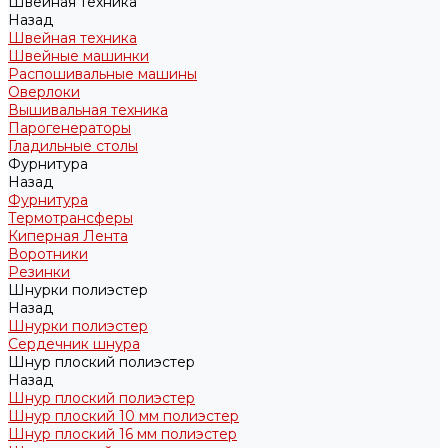
Швейная техника
Назад
Швейная техника
Швейные машинки
Распошивальные машины
Оверлоки
Вышивальная техника
Парогенераторы
Гладильные столы
Фурнитура
Назад
Фурнитура
Термотрансферы
Киперная Лента
Воротники
Резинки
Шнурки полиэстер
Назад
Шнурки полиэстер
Сердечник шнура
Шнур плоский полиэстер
Назад
Шнур плоский полиэстер
Шнур плоский 10 мм полиэстер
Шнур плоский 16 мм полиэстер