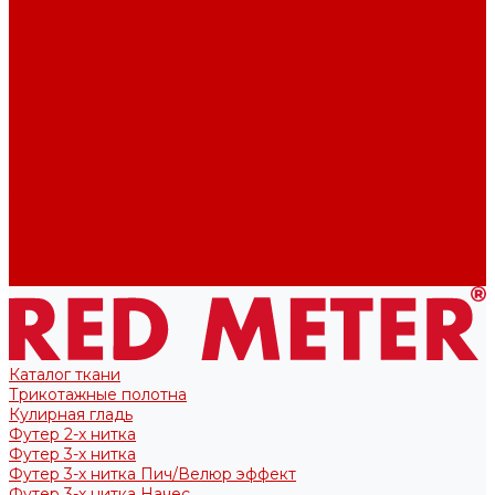
Футер 2-х нитка
Футер 3-х нитка
Тканые полотна
Лекала/Выкройки
Выкройки
Купоны
Купоны для футболок
Купоны для свитшота/худи
Акции
О нас
Отзывы
Политика конфиденциальности
Блог
Контакты
Каталог ткани
Трикотажные полотна
Кулирная гладь
Футер 2-х нитка
Футер 3-х нитка
Футер 3-х нитка Пич/Велюр эффект
Футер 3-х нитка Начес