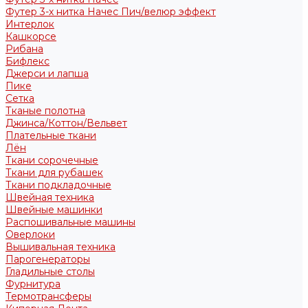
Футер 3-х нитка Начес Пич/велюр эффект
Интерлок
Кашкорсе
Рибана
Бифлекс
Джерси и лапша
Пике
Сетка
Тканые полотна
Джинса/Коттон/Вельвет
Плательные ткани
Лён
Ткани сорочечные
Ткани для рубашек
Ткани подкладочные
Швейная техника
Швейные машинки
Распошивальные машины
Оверлоки
Вышивальная техника
Парогенераторы
Гладильные столы
Фурнитура
Термотрансферы