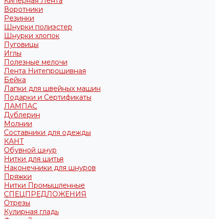
Киперная Лента
Воротники
Резинки
Шнурки полиэстер
Шнурки хлопок
Пуговицы
Иглы
Полезные мелочи
Лента Нитепрошивная
Бейка
Лапки для швейных машин
Подарки и Сертификаты
ЛАМПАС
Дублерин
Молнии
Составники для одежды
КАНТ
Обувной шнур
Нитки для шитья
Наконечники для шнуров
Пряжки
Нитки Промышленные
СПЕЦПРЕДЛОЖЕНИЯ
Отрезы
Кулирная гладь