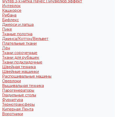
Футер 3-х нитка Начес Пич/велюр эффект
Интерлок
Кашкорсе
Рибана
Бифлекс
Джерси и лапша
Пике
Тканые полотна
Джинса/Коттон/Вельвет
Плательные ткани
Лён
Ткани сорочечные
Ткани для рубашек
Ткани подкладочные
Швейная техника
Швейные машинки
Распошивальные машины
Оверлоки
Вышивальная техника
Парогенераторы
Гладильные столы
Фурнитура
Термотрансферы
Киперная Лента
Воротники