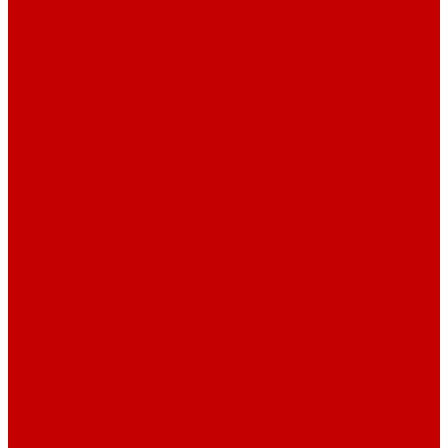
Рубашечная фланель
Ткани подкладочные
Ткани подкладочные
Швейная техника
Швейные машинки
Распошивальные машины
Оверлоки
Вышивальная техника
Парогенераторы
Гладильные столы
Фурнитура
Термотрансферы
Киперная Лента
Воротники
Резинки
Шнурки полиэстер
Сердечник шнура
Шнур плоский полиэстер
Шнур плоский 10 мм полиэстер
Шнур плоский 16 мм полиэстер
Шнур круглый с силиконовым наконечником
Шнур круглый с металлическим наконечником
Шнурки хлопок
Шнур круглый с силиконовым наконечником
Шнур круглый с металлическим наконечником