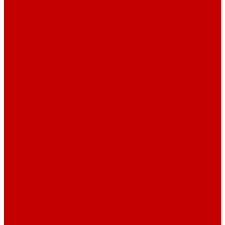
Футер 3-х нитка Пич/Велюр эффект
Футер 3-х нитка Начес
Футер 3-х нитка Начес Пич/велюр эффект
Интерлок
Кашкорсе
Рибана
Бифлекс
Джерси и лапша
Пике
Тканые полотна
Джинса/Коттон/Вельвет
Плательные ткани
Лён
Ткани сорочечные
Ткани для рубашек
Ткани подкладочные
Швейная техника
Швейные машинки
Распошивальные машины
Оверлоки
Вышивальная техника
Парогенераторы
Гладильные столы
Фурнитура
Термотрансферы