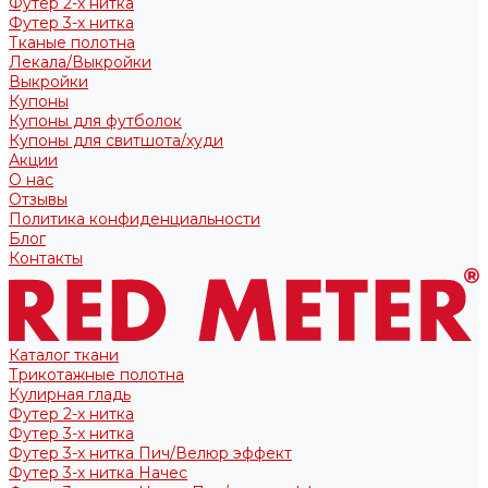
Футер 2-х нитка
Футер 3-х нитка
Тканые полотна
Лекала/Выкройки
Выкройки
Купоны
Купоны для футболок
Купоны для свитшота/худи
Акции
О нас
Отзывы
Политика конфиденциальности
Блог
Контакты
Каталог ткани
Трикотажные полотна
Кулирная гладь
Футер 2-х нитка
Футер 3-х нитка
Футер 3-х нитка Пич/Велюр эффект
Футер 3-х нитка Начес