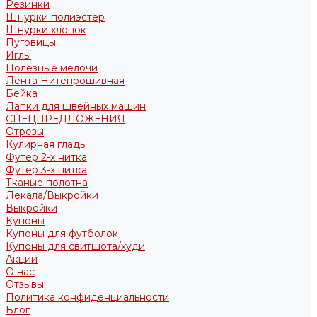
Резинки
Шнурки полиэстер
Шнурки хлопок
Пуговицы
Иглы
Полезные мелочи
Лента Нитепрошивная
Бейка
Лапки для швейных машин
СПЕЦПРЕДЛОЖЕНИЯ
Отрезы
Кулирная гладь
Футер 2-х нитка
Футер 3-х нитка
Тканые полотна
Лекала/Выкройки
Выкройки
Купоны
Купоны для футболок
Купоны для свитшота/худи
Акции
О нас
Отзывы
Политика конфиденциальности
Блог