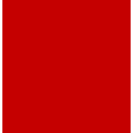
Шнур плоский
Шнур плоский 16 мм хлопок
Шнур плоский 10 мм хлопок
Пуговицы
Иглы
Полезные мелочи
Лента Нитепрошивная
Бейка
Лапки для швейных машин
Подарки и Сертификаты
ЛАМПАС
Дублерин
Молнии
Составники для одежды
КАНТ
Обувной шнур
Шнур круглый 100% ПЭ 120 см (парный)
Шнур плоский 100% ХБ 120 см (парный)
Нитки для шитья
Наконечники для шнуров
Пряжки
Нитки Промышленные
СПЕЦПРЕДЛОЖЕНИЯ
Отрезы
Кулирная гладь