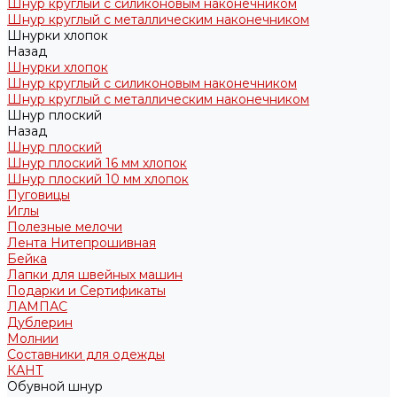
Шнур круглый с силиконовым наконечником
Шнур круглый с металлическим наконечником
Шнурки хлопок
Назад
Шнурки хлопок
Шнур круглый с силиконовым наконечником
Шнур круглый с металлическим наконечником
Шнур плоский
Назад
Шнур плоский
Шнур плоский 16 мм хлопок
Шнур плоский 10 мм хлопок
Пуговицы
Иглы
Полезные мелочи
Лента Нитепрошивная
Бейка
Лапки для швейных машин
Подарки и Сертификаты
ЛАМПАС
Дублерин
Молнии
Составники для одежды
КАНТ
Обувной шнур