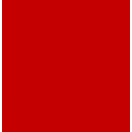
Футер 3-х нитка Начес Пич/велюр эффект
Футер 3-х нитка Микроначес Пич/Велюр эффект
Интерлок
Кашкорсе
Кашкорсе 300-350 гр. классический
Кашкорсе 400-550 гр. классический
Кашкорсе 300-400 гр. Пич/Велюр эффект
Рибана
Рибана 200-230 гр. классическая
Рибана 300-400 гр. классическая
Рибана 200-260 гр. Пич/Велюр эффект
Бифлекс
Джерси и лапша
Пике
Воротники и манжеты к пике
Пике
Сетка
Сетка
Сетка Принт
Тканые полотна
Джинса/Коттон/Вельвет
Плательные ткани
Лён
Ткани сорочечные
Ткани для рубашек