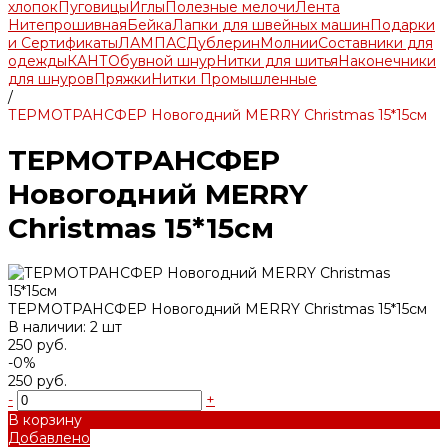
хлопок
Пуговицы
Иглы
Полезные мелочи
Лента
Нитепрошивная
Бейка
Лапки для швейных машин
Подарки
и Сертификаты
ЛАМПАС
Дублерин
Молнии
Составники для
одежды
КАНТ
Обувной шнур
Нитки для шитья
Наконечники
для шнуров
Пряжки
Нитки Промышленные
/
ТЕРМОТРАНСФЕР Новогодний MERRY Christmas 15*15см
ТЕРМОТРАНСФЕР
Новогодний MERRY
Christmas 15*15см
ТЕРМОТРАНСФЕР Новогодний MERRY Christmas 15*15см
В наличии: 2 шт
250 руб.
-0%
250 руб.
-
+
В корзину
Добавлено