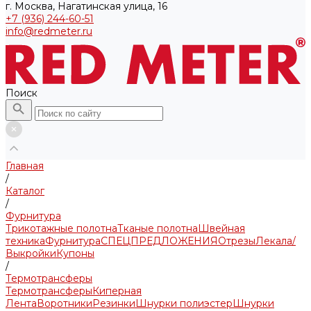
г. Москва, Нагатинская улица, 16
+7 (936) 244-60-51
info@redmeter.ru
Поиск
Главная
/
Каталог
/
Фурнитура
Трикотажные полотна
Тканые полотна
Швейная
техника
Фурнитура
СПЕЦПРЕДЛОЖЕНИЯ
Отрезы
Лекала/
Выкройки
Купоны
/
Термотрансферы
Термотрансферы
Киперная
Лента
Воротники
Резинки
Шнурки полиэстер
Шнурки