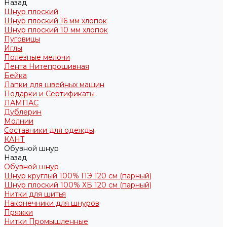
Назад
Шнур плоский
Шнур плоский 16 мм хлопок
Шнур плоский 10 мм хлопок
Пуговицы
Иглы
Полезные мелочи
Лента Нитепрошивная
Бейка
Лапки для швейных машин
Подарки и Сертификаты
ЛАМПАС
Дублерин
Молнии
Составники для одежды
КАНТ
Обувной шнур
Назад
Обувной шнур
Шнур круглый 100% ПЭ 120 см (парный)
Шнур плоский 100% ХБ 120 см (парный)
Нитки для шитья
Наконечники для шнуров
Пряжки
Нитки Промышленные