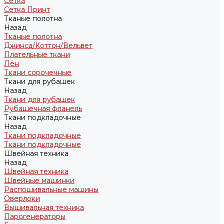
Сетка
Сетка Принт
Тканые полотна
Назад
Тканые полотна
Джинса/Коттон/Вельвет
Плательные ткани
Лён
Ткани сорочечные
Ткани для рубашек
Назад
Ткани для рубашек
Рубашечная фланель
Ткани подкладочные
Назад
Ткани подкладочные
Ткани подкладочные
Швейная техника
Назад
Швейная техника
Швейные машинки
Распошивальные машины
Оверлоки
Вышивальная техника
Парогенераторы