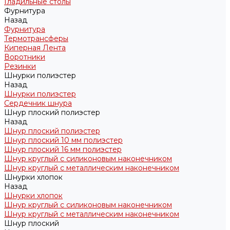
Гладильные столы
Фурнитура
Назад
Фурнитура
Термотрансферы
Киперная Лента
Воротники
Резинки
Шнурки полиэстер
Назад
Шнурки полиэстер
Сердечник шнура
Шнур плоский полиэстер
Назад
Шнур плоский полиэстер
Шнур плоский 10 мм полиэстер
Шнур плоский 16 мм полиэстер
Шнур круглый с силиконовым наконечником
Шнур круглый с металлическим наконечником
Шнурки хлопок
Назад
Шнурки хлопок
Шнур круглый с силиконовым наконечником
Шнур круглый с металлическим наконечником
Шнур плоский