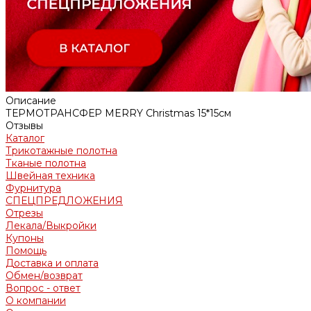
Описание
ТЕРМОТРАНСФЕР MERRY Christmas 15*15см
Отзывы
Каталог
Трикотажные полотна
Тканые полотна
Швейная техника
Фурнитура
СПЕЦПРЕДЛОЖЕНИЯ
Отрезы
Лекала/Выкройки
Купоны
Помощь
Доставка и оплата
Обмен/возврат
Вопрос - ответ
О компании