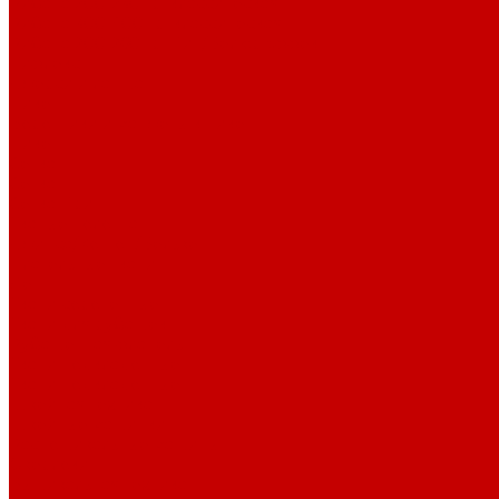
Рибана 200-230 гр. классическая
Рибана 300-400 гр. классическая
Рибана 200-260 гр. Пич/Велюр эффект
Бифлекс
Джерси и лапша
Пике
Воротники и манжеты к пике
Пике
Сетка
Сетка
Сетка Принт
Тканые полотна
Джинса/Коттон/Вельвет
Плательные ткани
Лён
Ткани сорочечные
Ткани для рубашек
Рубашечная фланель
Ткани подкладочные
Ткани подкладочные
Швейная техника
Швейные машинки
Распошивальные машины
Оверлоки
Вышивальная техника