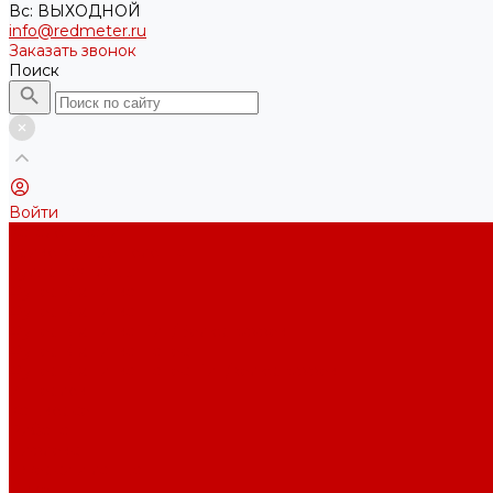
Вс: ВЫХОДНОЙ
info@redmeter.ru
Заказать звонок
Поиск
Войти
Каталог ткани
Трикотажные полотна
Кулирная гладь
Футер 2-х нитка
Футер 3-х нитка
Футер 3-х нитка Пич/Велюр эффект
Футер 3-х нитка Начес
Футер 3-х нитка Начес Пич/велюр эффект
Интерлок
Кашкорсе
Рибана
Бифлекс
Джерси и лапша
Пике