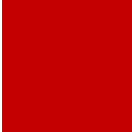
Тканые полотна
Джинса/Коттон/Вельвет
Плательные ткани
Лён
Ткани сорочечные
Ткани для рубашек
Ткани подкладочные
Швейная техника
Швейные машинки
Распошивальные машины
Оверлоки
Вышивальная техника
Парогенераторы
Гладильные столы
Фурнитура
Термотрансферы
Киперная Лента
Воротники
Резинки
Шнурки полиэстер
Шнурки хлопок
Пуговицы
Иглы
Полезные мелочи
Лента Нитепрошивная