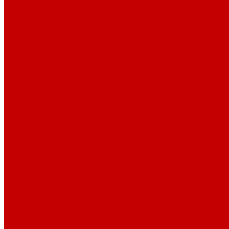
Парогенераторы
Гладильные столы
Фурнитура
Термотрансферы
Киперная Лента
Воротники
Резинки
Шнурки полиэстер
Сердечник шнура
Шнур плоский полиэстер
Шнур плоский 10 мм полиэстер
Шнур плоский 16 мм полиэстер
Шнур круглый с силиконовым наконечником
Шнур круглый с металлическим наконечником
Шнурки хлопок
Шнур круглый с силиконовым наконечником
Шнур круглый с металлическим наконечником
Шнур плоский
Шнур плоский 16 мм хлопок
Шнур плоский 10 мм хлопок
Пуговицы
Иглы
Полезные мелочи
Лента Нитепрошивная
Бейка