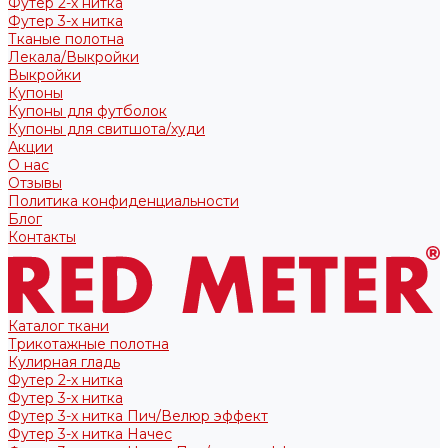
Футер 2-х нитка
Футер 3-х нитка
Тканые полотна
Лекала/Выкройки
Выкройки
Купоны
Купоны для футболок
Купоны для свитшота/худи
Акции
О нас
Отзывы
Политика конфиденциальности
Блог
Контакты
Каталог ткани
Трикотажные полотна
Кулирная гладь
Футер 2-х нитка
Футер 3-х нитка
Футер 3-х нитка Пич/Велюр эффект
Футер 3-х нитка Начес