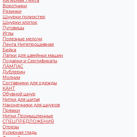
Киперная Лента
Воротники
Резинки
Шнурки полиэстер
Шнурки хлопок
Пуговицы
Иглы
Полезные мелочи
Лента Нитепрошивная
Бейка
Лапки для швейных машин
Подарки и Сертификаты
ЛАМПАС
Дублерин
Молнии
Составники для одежды
КАНТ
Обувной шнур
Нитки для шитья
Наконечники для шнуров
Пряжки
Нитки Промышленные
СПЕЦПРЕДЛОЖЕНИЯ
Отрезы
Кулирная гладь