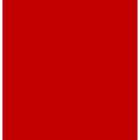
Футер 3-х нитка Пич/Велюр эффект
Футер 3-х нитка Начес
Футер 3-х нитка Начес Пич/велюр эффект
Интерлок
Кашкорсе
Рибана
Бифлекс
Джерси и лапша
Пике
Тканые полотна
Джинса/Коттон/Вельвет
Плательные ткани
Лён
Ткани сорочечные
Ткани для рубашек
Ткани подкладочные
Швейная техника
Швейные машинки
Распошивальные машины
Оверлоки
Вышивальная техника
Парогенераторы
Гладильные столы
Фурнитура
Термотрансферы