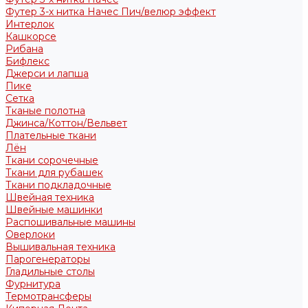
Футер 3-х нитка Начес Пич/велюр эффект
Интерлок
Кашкорсе
Рибана
Бифлекс
Джерси и лапша
Пике
Сетка
Тканые полотна
Джинса/Коттон/Вельвет
Плательные ткани
Лён
Ткани сорочечные
Ткани для рубашек
Ткани подкладочные
Швейная техника
Швейные машинки
Распошивальные машины
Оверлоки
Вышивальная техника
Парогенераторы
Гладильные столы
Фурнитура
Термотрансферы