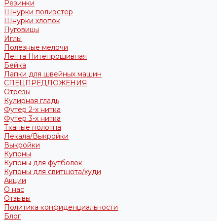
Резинки
Шнурки полиэстер
Шнурки хлопок
Пуговицы
Иглы
Полезные мелочи
Лента Нитепрошивная
Бейка
Лапки для швейных машин
СПЕЦПРЕДЛОЖЕНИЯ
Отрезы
Кулирная гладь
Футер 2-х нитка
Футер 3-х нитка
Тканые полотна
Лекала/Выкройки
Выкройки
Купоны
Купоны для футболок
Купоны для свитшота/худи
Акции
О нас
Отзывы
Политика конфиденциальности
Блог