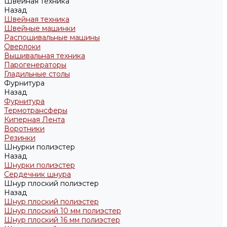
Швейная техника
Назад
Швейная техника
Швейные машинки
Распошивальные машины
Оверлоки
Вышивальная техника
Парогенераторы
Гладильные столы
Фурнитура
Назад
Фурнитура
Термотрансферы
Киперная Лента
Воротники
Резинки
Шнурки полиэстер
Назад
Шнурки полиэстер
Сердечник шнура
Шнур плоский полиэстер
Назад
Шнур плоский полиэстер
Шнур плоский 10 мм полиэстер
Шнур плоский 16 мм полиэстер