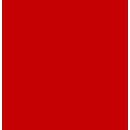
Рубашечная фланель
Ткани подкладочные
Ткани подкладочные
Швейная техника
Швейные машинки
Распошивальные машины
Оверлоки
Вышивальная техника
Парогенераторы
Гладильные столы
Фурнитура
Термотрансферы
Киперная Лента
Воротники
Резинки
Шнурки полиэстер
Сердечник шнура
Шнур плоский полиэстер
Шнур плоский 10 мм полиэстер
Шнур плоский 16 мм полиэстер
Шнур круглый с силиконовым наконечником
Шнур круглый с металлическим наконечником
Шнурки хлопок
Шнур круглый с силиконовым наконечником
Шнур круглый с металлическим наконечником