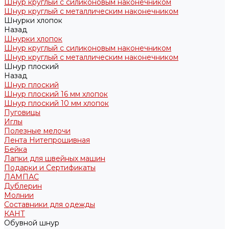
Шнур круглый с силиконовым наконечником
Шнур круглый с металлическим наконечником
Шнурки хлопок
Назад
Шнурки хлопок
Шнур круглый с силиконовым наконечником
Шнур круглый с металлическим наконечником
Шнур плоский
Назад
Шнур плоский
Шнур плоский 16 мм хлопок
Шнур плоский 10 мм хлопок
Пуговицы
Иглы
Полезные мелочи
Лента Нитепрошивная
Бейка
Лапки для швейных машин
Подарки и Сертификаты
ЛАМПАС
Дублерин
Молнии
Составники для одежды
КАНТ
Обувной шнур