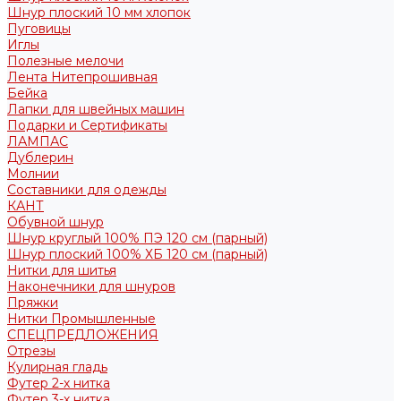
Шнур плоский 10 мм хлопок
Пуговицы
Иглы
Полезные мелочи
Лента Нитепрошивная
Бейка
Лапки для швейных машин
Подарки и Сертификаты
ЛАМПАС
Дублерин
Молнии
Составники для одежды
КАНТ
Обувной шнур
Шнур круглый 100% ПЭ 120 см (парный)
Шнур плоский 100% ХБ 120 см (парный)
Нитки для шитья
Наконечники для шнуров
Пряжки
Нитки Промышленные
СПЕЦПРЕДЛОЖЕНИЯ
Отрезы
Кулирная гладь
Футер 2-х нитка
Футер 3-х нитка