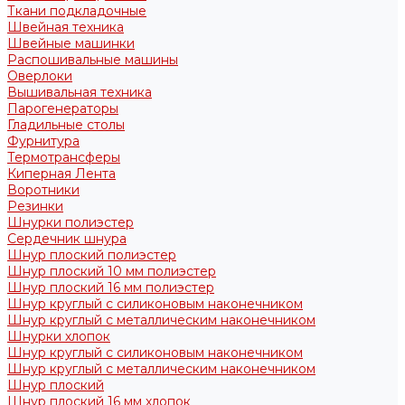
Ткани подкладочные
Швейная техника
Швейные машинки
Распошивальные машины
Оверлоки
Вышивальная техника
Парогенераторы
Гладильные столы
Фурнитура
Термотрансферы
Киперная Лента
Воротники
Резинки
Шнурки полиэстер
Сердечник шнура
Шнур плоский полиэстер
Шнур плоский 10 мм полиэстер
Шнур плоский 16 мм полиэстер
Шнур круглый с силиконовым наконечником
Шнур круглый с металлическим наконечником
Шнурки хлопок
Шнур круглый с силиконовым наконечником
Шнур круглый с металлическим наконечником
Шнур плоский
Шнур плоский 16 мм хлопок