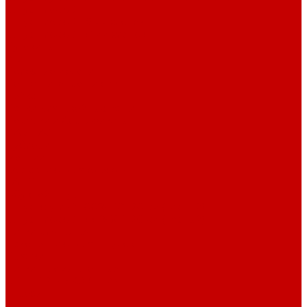
Шнур плоский
Шнур плоский 16 мм хлопок
Шнур плоский 10 мм хлопок
Пуговицы
Иглы
Полезные мелочи
Лента Нитепрошивная
Бейка
Лапки для швейных машин
Подарки и Сертификаты
ЛАМПАС
Дублерин
Молнии
Составники для одежды
КАНТ
Обувной шнур
Шнур круглый 100% ПЭ 120 см (парный)
Шнур плоский 100% ХБ 120 см (парный)
Нитки для шитья
Наконечники для шнуров
Пряжки
Нитки Промышленные
СПЕЦПРЕДЛОЖЕНИЯ
Отрезы
Кулирная гладь