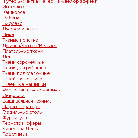
Футер 3-х нитка Начес Пич/велюр эффект
Интерлок
Кашкорсе
Рибана
Бифлекс
Джерси и лапша
Пике
Тканые полотна
Джинса/Коттон/Вельвет
Плательные ткани
Лён
Ткани сорочечные
Ткани для рубашек
Ткани подкладочные
Швейная техника
Швейные машинки
Распошивальные машины
Оверлоки
Вышивальная техника
Парогенераторы
Гладильные столы
Фурнитура
Термотрансферы
Киперная Лента
Воротники