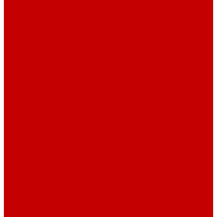
Футер 3-х нитка Начес Пич/велюр эффект
Футер 3-х нитка Микроначес Пич/Велюр эффект
Интерлок
Кашкорсе
Кашкорсе 300-350 гр. классический
Кашкорсе 400-550 гр. классический
Кашкорсе 300-400 гр. Пич/Велюр эффект
Рибана
Рибана 200-230 гр. классическая
Рибана 300-400 гр. классическая
Рибана 200-260 гр. Пич/Велюр эффект
Бифлекс
Джерси и лапша
Пике
Воротники и манжеты к пике
Пике
Сетка
Сетка
Сетка Принт
Тканые полотна
Джинса/Коттон/Вельвет
Плательные ткани
Лён
Ткани сорочечные
Ткани для рубашек