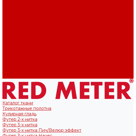
Футер 2-х нитка
Футер 3-х нитка
Тканые полотна
Лекала/Выкройки
Выкройки
Купоны
Купоны для футболок
Купоны для свитшота/худи
Акции
О нас
Отзывы
Политика конфиденциальности
Блог
Контакты
Каталог ткани
Трикотажные полотна
Кулирная гладь
Футер 2-х нитка
Футер 3-х нитка
Футер 3-х нитка Пич/Велюр эффект
Футер 3-х нитка Начес