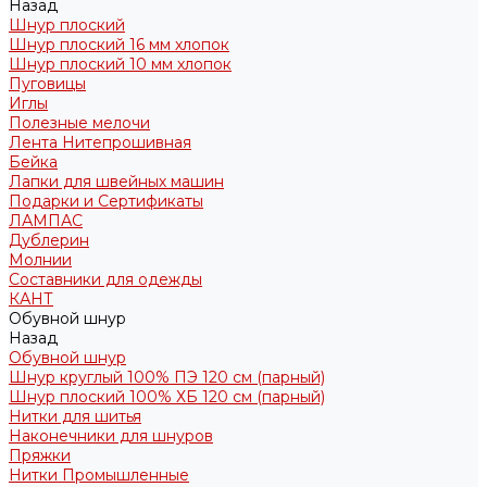
Назад
Шнур плоский
Шнур плоский 16 мм хлопок
Шнур плоский 10 мм хлопок
Пуговицы
Иглы
Полезные мелочи
Лента Нитепрошивная
Бейка
Лапки для швейных машин
Подарки и Сертификаты
ЛАМПАС
Дублерин
Молнии
Составники для одежды
КАНТ
Обувной шнур
Назад
Обувной шнур
Шнур круглый 100% ПЭ 120 см (парный)
Шнур плоский 100% ХБ 120 см (парный)
Нитки для шитья
Наконечники для шнуров
Пряжки
Нитки Промышленные