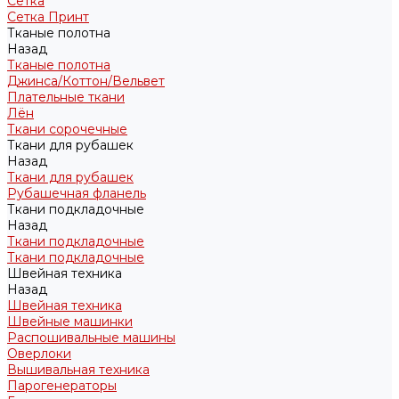
Сетка
Сетка Принт
Тканые полотна
Назад
Тканые полотна
Джинса/Коттон/Вельвет
Плательные ткани
Лён
Ткани сорочечные
Ткани для рубашек
Назад
Ткани для рубашек
Рубашечная фланель
Ткани подкладочные
Назад
Ткани подкладочные
Ткани подкладочные
Швейная техника
Назад
Швейная техника
Швейные машинки
Распошивальные машины
Оверлоки
Вышивальная техника
Парогенераторы