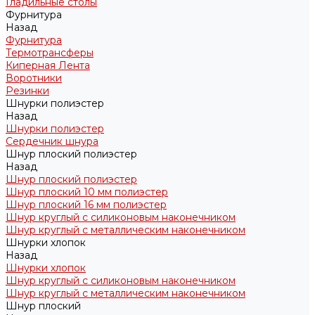
Гладильные столы
Фурнитура
Назад
Фурнитура
Термотрансферы
Киперная Лента
Воротники
Резинки
Шнурки полиэстер
Назад
Шнурки полиэстер
Сердечник шнура
Шнур плоский полиэстер
Назад
Шнур плоский полиэстер
Шнур плоский 10 мм полиэстер
Шнур плоский 16 мм полиэстер
Шнур круглый с силиконовым наконечником
Шнур круглый с металлическим наконечником
Шнурки хлопок
Назад
Шнурки хлопок
Шнур круглый с силиконовым наконечником
Шнур круглый с металлическим наконечником
Шнур плоский