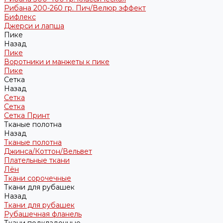
Рибана 200-260 гр. Пич/Велюр эффект
Бифлекс
Джерси и лапша
Пике
Назад
Пике
Воротники и манжеты к пике
Пике
Сетка
Назад
Сетка
Сетка
Сетка Принт
Тканые полотна
Назад
Тканые полотна
Джинса/Коттон/Вельвет
Плательные ткани
Лён
Ткани сорочечные
Ткани для рубашек
Назад
Ткани для рубашек
Рубашечная фланель
Ткани подкладочные