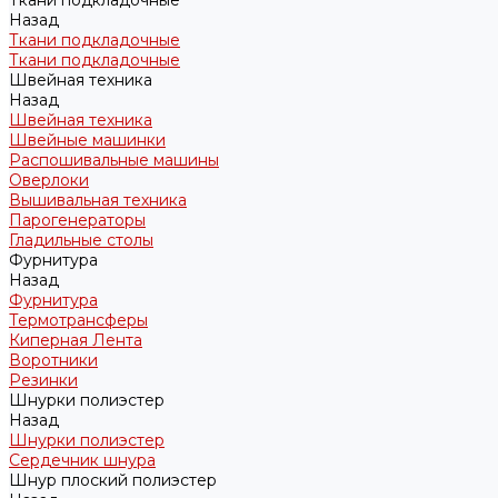
Назад
Ткани подкладочные
Ткани подкладочные
Швейная техника
Назад
Швейная техника
Швейные машинки
Распошивальные машины
Оверлоки
Вышивальная техника
Парогенераторы
Гладильные столы
Фурнитура
Назад
Фурнитура
Термотрансферы
Киперная Лента
Воротники
Резинки
Шнурки полиэстер
Назад
Шнурки полиэстер
Сердечник шнура
Шнур плоский полиэстер