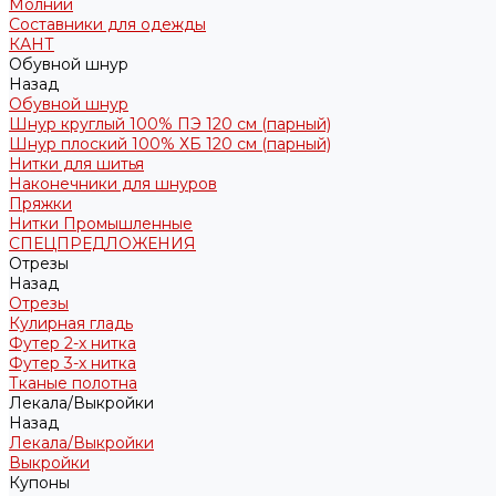
Молнии
Составники для одежды
КАНТ
Обувной шнур
Назад
Обувной шнур
Шнур круглый 100% ПЭ 120 см (парный)
Шнур плоский 100% ХБ 120 см (парный)
Нитки для шитья
Наконечники для шнуров
Пряжки
Нитки Промышленные
СПЕЦПРЕДЛОЖЕНИЯ
Отрезы
Назад
Отрезы
Кулирная гладь
Футер 2-х нитка
Футер 3-х нитка
Тканые полотна
Лекала/Выкройки
Назад
Лекала/Выкройки
Выкройки
Купоны