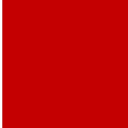
Кулирная гладь
Футер 2-х нитка
Футер 3-х нитка
Футер 3-х нитка Пич/Велюр эффект
Футер 3-х нитка Начес
Футер 3-х нитка Начес Пич/велюр эффект
Интерлок
Кашкорсе
Рибана
Бифлекс
Джерси и лапша
Пике
Тканые полотна
Коттон
Плательные ткани
Лён
Ткани сорочечные
Ткани для рубашек
Ткани подкладочные
Швейная техника
Швейные машинки
Распошивальные машины
Оверлоки
Вышивальная техника