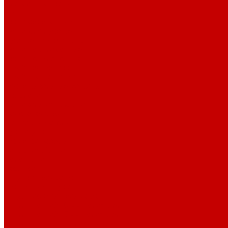
Плательные ткани
Лён
Ткани сорочечные
Ткани для рубашек
Рубашечная фланель
Ткани подкладочные
Ткани подкладочные
Швейная техника
Швейные машинки
Распошивальные машины
Оверлоки
Вышивальная техника
Парогенераторы
Гладильные столы
Фурнитура
Термотрансферы
Киперная Лента
Воротники
Резинки
Шнурки полиэстер
Сердечник шнура
Шнур плоский полиэстер
Шнур плоский 10 мм полиэстер
Шнур плоский 16 мм полиэстер
Шнур круглый с силиконовым наконечником