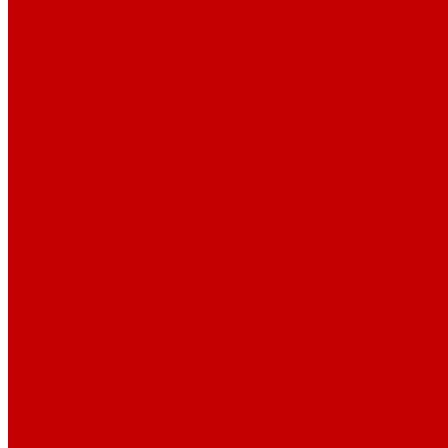
Шнур круглый с металлическим наконечником
Шнурки хлопок
Шнур круглый с силиконовым наконечником
Шнур круглый с металлическим наконечником
Шнур плоский
Шнур плоский 16 мм хлопок
Шнур плоский 10 мм хлопок
Пуговицы
Иглы
Полезные мелочи
Лента Нитепрошивная
Бейка
Лапки для швейных машин
Подарки и Сертификаты
ЛАМПАС
Дублерин
Молнии
Составники для одежды
КАНТ
Обувной шнур
Шнур круглый 100% ПЭ 120 см (парный)
Шнур плоский 100% ХБ 120 см (парный)
Нитки для шитья
Наконечники для шнуров
Пряжки