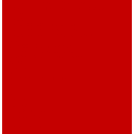
Футер 3-х нитка Начес Пич/велюр эффект
Футер 3-х нитка Микроначес Пич/Велюр эффект
Интерлок
Кашкорсе
Кашкорсе 300-350 гр. классический
Кашкорсе 400-550 гр. классический
Кашкорсе 300-400 гр. Пич/Велюр эффект
Рибана
Рибана 200-230 гр. классическая
Рибана 300-400 гр. классическая
Рибана 200-260 гр. Пич/Велюр эффект
Бифлекс
Джерси и лапша
Пике
Воротники и манжеты к пике
Пике
Сетка
Сетка
Сетка Принт
Тканые полотна
Джинса/Коттон/Вельвет
Плательные ткани
Лён
Ткани сорочечные
Ткани для рубашек