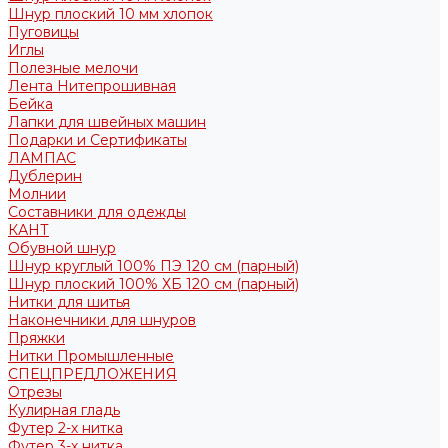
Шнур плоский 10 мм хлопок
Пуговицы
Иглы
Полезные мелочи
Лента Нитепрошивная
Бейка
Лапки для швейных машин
Подарки и Сертификаты
ЛАМПАС
Дублерин
Молнии
Составники для одежды
КАНТ
Обувной шнур
Шнур круглый 100% ПЭ 120 см (парный)
Шнур плоский 100% ХБ 120 см (парный)
Нитки для шитья
Наконечники для шнуров
Пряжки
Нитки Промышленные
СПЕЦПРЕДЛОЖЕНИЯ
Отрезы
Кулирная гладь
Футер 2-х нитка
Футер 3-х нитка