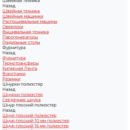
Швейная техника
Назад
Швейная техника
Швейные машинки
Распошивальные машины
Оверлоки
Вышивальная техника
Парогенераторы
Гладильные столы
Фурнитура
Назад
Фурнитура
Термотрансферы
Киперная Лента
Воротники
Резинки
Шнурки полиэстер
Назад
Шнурки полиэстер
Сердечник шнура
Шнур плоский полиэстер
Назад
Шнур плоский полиэстер
Шнур плоский 10 мм полиэстер
Шнур плоский 16 мм полиэстер