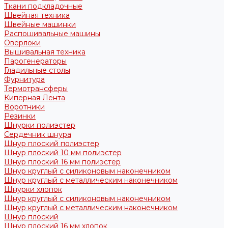
Ткани подкладочные
Швейная техника
Швейные машинки
Распошивальные машины
Оверлоки
Вышивальная техника
Парогенераторы
Гладильные столы
Фурнитура
Термотрансферы
Киперная Лента
Воротники
Резинки
Шнурки полиэстер
Сердечник шнура
Шнур плоский полиэстер
Шнур плоский 10 мм полиэстер
Шнур плоский 16 мм полиэстер
Шнур круглый с силиконовым наконечником
Шнур круглый с металлическим наконечником
Шнурки хлопок
Шнур круглый с силиконовым наконечником
Шнур круглый с металлическим наконечником
Шнур плоский
Шнур плоский 16 мм хлопок