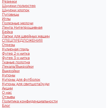
Резинки
Шнурки полиэстер
Шнурки хлопок
Пуговицы
Иглы
Полезные мелочи
Лента Нитепрошивная
Бейка
Лапки для швейных машин
СПЕЦПРЕДЛОЖЕНИЯ
Отрезы
Кулирная гладь
Футер 2-х нитка
Футер 3-х нитка
Тканые полотна
Лекала/Выкройки
Выкройки
Купоны
Купоны для футболок
Купоны для свитшота/худи
Акции
О нас
Отзывы
Политика конфиденциальности
Блог