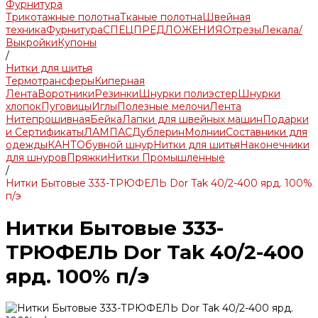
Фурнитура
Трикотажные полотна
Тканые полотна
Швейная
техника
Фурнитура
СПЕЦПРЕДЛОЖЕНИЯ
Отрезы
Лекала/
Выкройки
Купоны
/
Нитки для шитья
Термотрансферы
Киперная
Лента
Воротники
Резинки
Шнурки полиэстер
Шнурки
хлопок
Пуговицы
Иглы
Полезные мелочи
Лента
Нитепрошивная
Бейка
Лапки для швейных машин
Подарки
и Сертификаты
ЛАМПАС
Дублерин
Молнии
Составники для
одежды
КАНТ
Обувной шнур
Нитки для шитья
Наконечники
для шнуров
Пряжки
Нитки Промышленные
/
Нитки Бытовые 333-ТРЮФЕЛЬ Dor Tak 40/2-400 ярд. 100%
п/э
Нитки Бытовые 333-
ТРЮФЕЛЬ Dor Tak 40/2-400
ярд. 100% п/э