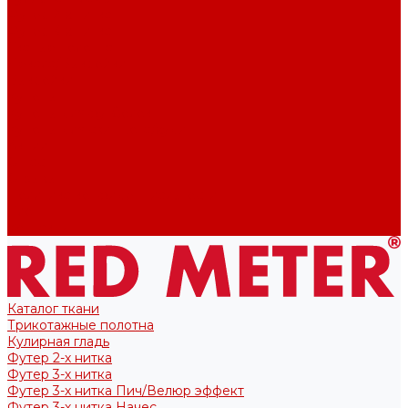
Футер 2-х нитка
Футер 3-х нитка
Тканые полотна
Лекала/Выкройки
Выкройки
Купоны
Купоны для футболок
Купоны для свитшота/худи
Акции
О нас
Отзывы
Политика конфиденциальности
Блог
Контакты
Каталог ткани
Трикотажные полотна
Кулирная гладь
Футер 2-х нитка
Футер 3-х нитка
Футер 3-х нитка Пич/Велюр эффект
Футер 3-х нитка Начес