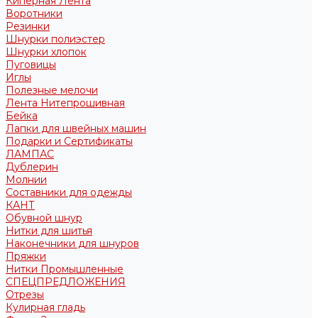
Киперная Лента
Воротники
Резинки
Шнурки полиэстер
Шнурки хлопок
Пуговицы
Иглы
Полезные мелочи
Лента Нитепрошивная
Бейка
Лапки для швейных машин
Подарки и Сертификаты
ЛАМПАС
Дублерин
Молнии
Составники для одежды
КАНТ
Обувной шнур
Нитки для шитья
Наконечники для шнуров
Пряжки
Нитки Промышленные
СПЕЦПРЕДЛОЖЕНИЯ
Отрезы
Кулирная гладь