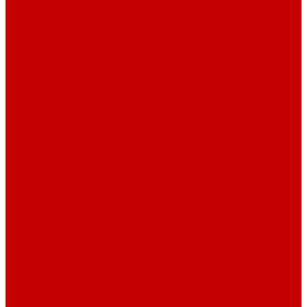
Шнур плоский
Шнур плоский 16 мм хлопок
Шнур плоский 10 мм хлопок
Пуговицы
Иглы
Полезные мелочи
Лента Нитепрошивная
Бейка
Лапки для швейных машин
Подарки и Сертификаты
ЛАМПАС
Дублерин
Молнии
Составники для одежды
КАНТ
Обувной шнур
Шнур круглый 100% ПЭ 120 см (парный)
Шнур плоский 100% ХБ 120 см (парный)
Нитки для шитья
Наконечники для шнуров
Пряжки
Нитки Промышленные
СПЕЦПРЕДЛОЖЕНИЯ
Отрезы
Кулирная гладь