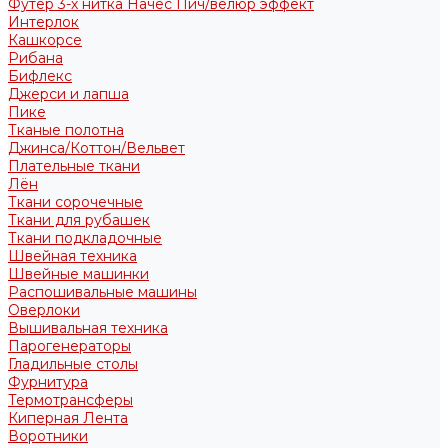
Футер 3-х нитка Начес Пич/велюр эффект
Интерлок
Кашкорсе
Рибана
Бифлекс
Джерси и лапша
Пике
Тканые полотна
Джинса/Коттон/Вельвет
Плательные ткани
Лён
Ткани сорочечные
Ткани для рубашек
Ткани подкладочные
Швейная техника
Швейные машинки
Распошивальные машины
Оверлоки
Вышивальная техника
Парогенераторы
Гладильные столы
Фурнитура
Термотрансферы
Киперная Лента
Воротники