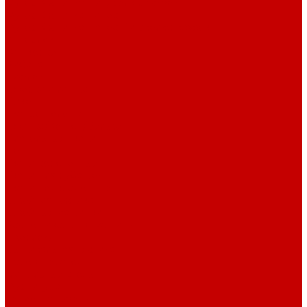
Футер 3-х нитка Пич/Велюр эффект
Футер 3-х нитка Начес
Футер 3-х нитка Начес Пич/велюр эффект
Интерлок
Кашкорсе
Рибана
Бифлекс
Джерси и лапша
Пике
Тканые полотна
Джинса/Коттон/Вельвет
Плательные ткани
Лён
Ткани сорочечные
Ткани для рубашек
Ткани подкладочные
Швейная техника
Швейные машинки
Распошивальные машины
Оверлоки
Вышивальная техника
Парогенераторы
Гладильные столы
Фурнитура
Термотрансферы