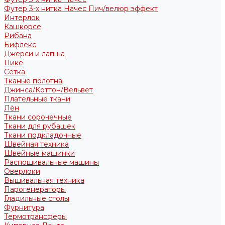
Футер 3-х нитка Начес Пич/велюр эффект
Интерлок
Кашкорсе
Рибана
Бифлекс
Джерси и лапша
Пике
Сетка
Тканые полотна
Джинса/Коттон/Вельвет
Плательные ткани
Лён
Ткани сорочечные
Ткани для рубашек
Ткани подкладочные
Швейная техника
Швейные машинки
Распошивальные машины
Оверлоки
Вышивальная техника
Парогенераторы
Гладильные столы
Фурнитура
Термотрансферы