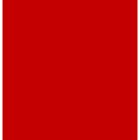
Рубашечная фланель
Ткани подкладочные
Ткани подкладочные
Швейная техника
Швейные машинки
Распошивальные машины
Оверлоки
Вышивальная техника
Парогенераторы
Гладильные столы
Фурнитура
Термотрансферы
Киперная Лента
Воротники
Резинки
Шнурки полиэстер
Сердечник шнура
Шнур плоский полиэстер
Шнур плоский 10 мм полиэстер
Шнур плоский 16 мм полиэстер
Шнур круглый с силиконовым наконечником
Шнур круглый с металлическим наконечником
Шнурки хлопок
Шнур круглый с силиконовым наконечником
Шнур круглый с металлическим наконечником