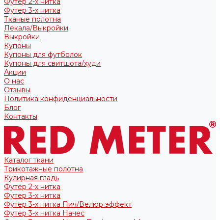
Футер 2-х нитка
Футер 3-х нитка
Тканые полотна
Лекала/Выкройки
Выкройки
Купоны
Купоны для футболок
Купоны для свитшота/худи
Акции
О нас
Отзывы
Политика конфиденциальности
Блог
Контакты
Каталог ткани
Трикотажные полотна
Кулирная гладь
Футер 2-х нитка
Футер 3-х нитка
Футер 3-х нитка Пич/Велюр эффект
Футер 3-х нитка Начес