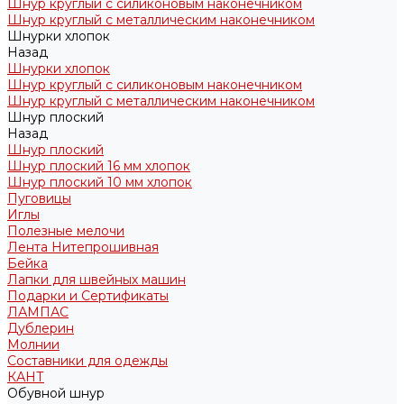
Шнур круглый с силиконовым наконечником
Шнур круглый с металлическим наконечником
Шнурки хлопок
Назад
Шнурки хлопок
Шнур круглый с силиконовым наконечником
Шнур круглый с металлическим наконечником
Шнур плоский
Назад
Шнур плоский
Шнур плоский 16 мм хлопок
Шнур плоский 10 мм хлопок
Пуговицы
Иглы
Полезные мелочи
Лента Нитепрошивная
Бейка
Лапки для швейных машин
Подарки и Сертификаты
ЛАМПАС
Дублерин
Молнии
Составники для одежды
КАНТ
Обувной шнур